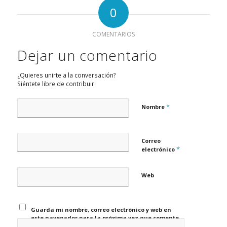
0
COMENTARIOS
Dejar un comentario
¿Quieres unirte a la conversación?
Siéntete libre de contribuir!
*
Nombre
Correo
*
electrónico
Web
Guarda mi nombre, correo electrónico y web en
este navegador para la próxima vez que comente.