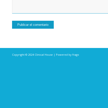
Copyright © 2024
Clinical House
| Powered by
frago
Hola, soy Any
Clinical House
Hola, soy Any
¿En qué podemos ayudarte?
Abrir chat