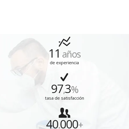
11
años
de experiencia
97
3
,
%
tasa de satisfacción
40
000
.
+