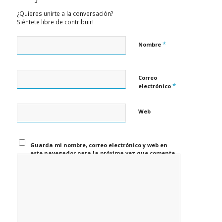
¿Quieres unirte a la conversación?
Siéntete libre de contribuir!
*
Nombre
Correo
*
electrónico
Web
Guarda mi nombre, correo electrónico y web en
este navegador para la próxima vez que comente.