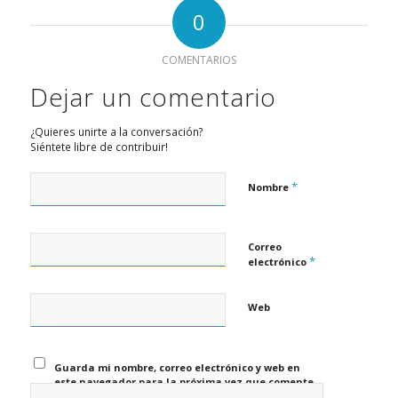
0
COMENTARIOS
Dejar un comentario
¿Quieres unirte a la conversación?
Siéntete libre de contribuir!
*
Nombre
Correo
*
electrónico
Web
Guarda mi nombre, correo electrónico y web en
este navegador para la próxima vez que comente.