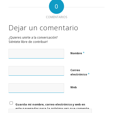
0
COMENTARIOS
Dejar un comentario
¿Quieres unirte a la conversación?
Siéntete libre de contribuir!
*
Nombre
Correo
*
electrónico
Web
Guarda mi nombre, correo electrónico y web en
este navegador para la próxima vez que comente.