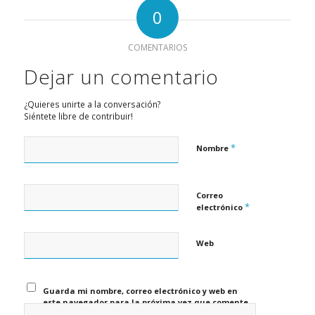
0
COMENTARIOS
Dejar un comentario
¿Quieres unirte a la conversación?
Siéntete libre de contribuir!
*
Nombre
Correo
*
electrónico
Web
Guarda mi nombre, correo electrónico y web en
este navegador para la próxima vez que comente.