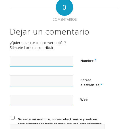
0
COMENTARIOS
Dejar un comentario
¿Quieres unirte a la conversación?
Siéntete libre de contribuir!
*
Nombre
Correo
*
electrónico
Web
Guarda mi nombre, correo electrónico y web en
este navegador para la próxima vez que comente.