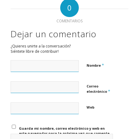
0
COMENTARIOS
Dejar un comentario
¿Quieres unirte a la conversación?
Siéntete libre de contribuir!
*
Nombre
Correo
*
electrónico
Web
Guarda mi nombre, correo electrónico y web en
este navegador para la próxima vez que comente.