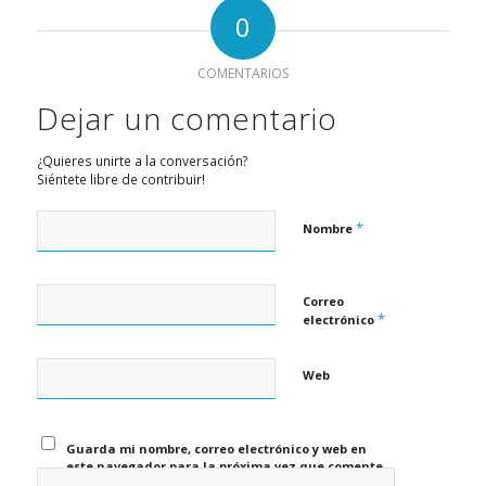
0
COMENTARIOS
Dejar un comentario
¿Quieres unirte a la conversación?
Siéntete libre de contribuir!
*
Nombre
Correo
*
electrónico
Web
Guarda mi nombre, correo electrónico y web en
este navegador para la próxima vez que comente.