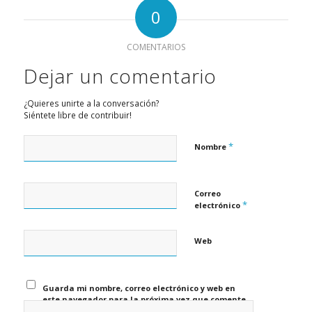
0
COMENTARIOS
Dejar un comentario
¿Quieres unirte a la conversación?
Siéntete libre de contribuir!
*
Nombre
Correo
*
electrónico
Web
Guarda mi nombre, correo electrónico y web en
este navegador para la próxima vez que comente.