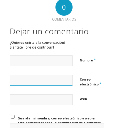
0
COMENTARIOS
Dejar un comentario
¿Quieres unirte a la conversación?
Siéntete libre de contribuir!
*
Nombre
Correo
*
electrónico
Web
Guarda mi nombre, correo electrónico y web en
este navegador para la próxima vez que comente.