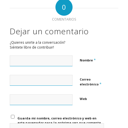
0
COMENTARIOS
Dejar un comentario
¿Quieres unirte a la conversación?
Siéntete libre de contribuir!
*
Nombre
Correo
*
electrónico
Web
Guarda mi nombre, correo electrónico y web en
este navegador para la próxima vez que comente.