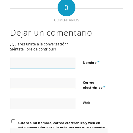
0
COMENTARIOS
Dejar un comentario
¿Quieres unirte a la conversación?
Siéntete libre de contribuir!
*
Nombre
Correo
*
electrónico
Web
Guarda mi nombre, correo electrónico y web en
este navegador para la próxima vez que comente.