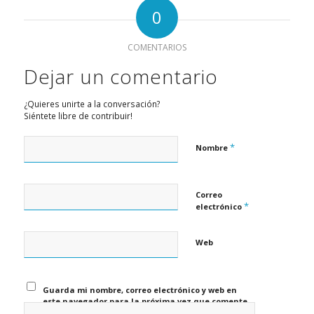
0
COMENTARIOS
Dejar un comentario
¿Quieres unirte a la conversación?
Siéntete libre de contribuir!
*
Nombre
Correo
*
electrónico
Web
Guarda mi nombre, correo electrónico y web en
este navegador para la próxima vez que comente.